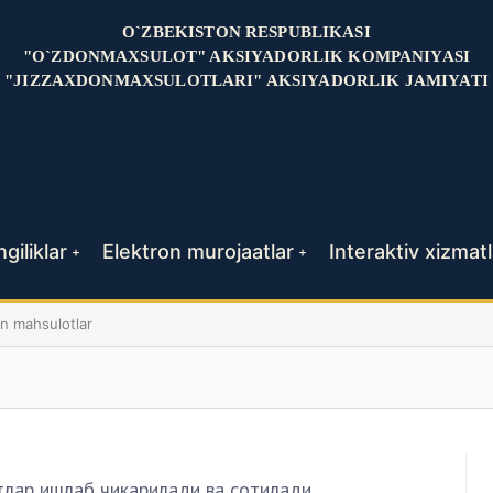
O`ZBEKISTON RESPUBLIKASI
"O`ZDONMAXSULOT" AKSIYADORLIK KOMPANIYASI
"JIZZAXDONMAXSULOTLARI" AKSIYADORLIK JAMIYATI
giliklar
Elektron murojaatlar
Interaktiv xizmatl
+
+
an mahsulotlar
лар ишлаб чикарилади ва сотилади