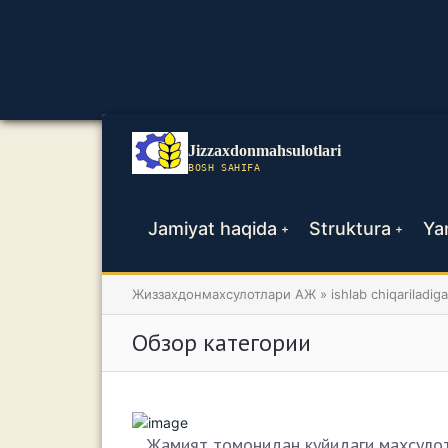
Jizzaxdonmahsulotlari
BOSH SAHIFA
Jamiyat haqida
Struktura
Yan
+
+
Жиззахдонмахсулотлари АЖ
»
ishlab chiqariladig
Обзор категории
Жамият томонидан куйидаги махсулот