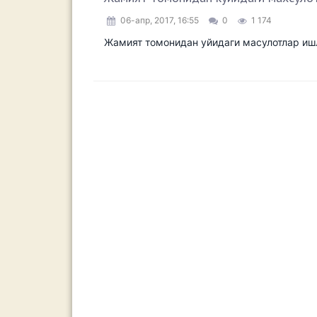
06-апр, 2017, 16:55
0
1 174
Жамият томонидан уйидаги масулотлар ишла