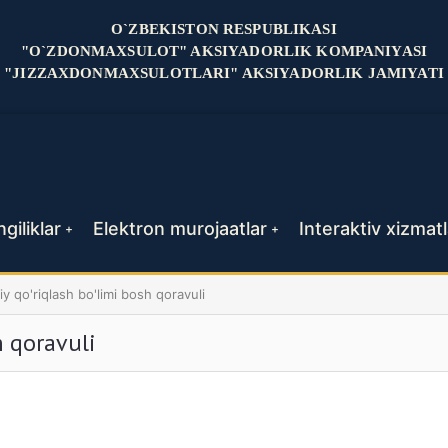
O`ZBEKISTON RESPUBLIKASI
"O`ZDONMAXSULOT" AKSIYADORLIK KOMPANIYASI
"JIZZAXDONMAXSULOTLARI" AKSIYADORLIK JAMIYATI
giliklar
Elektron murojaatlar
Interaktiv xizmatl
+
+
iy qo'riqlash bo'limi bosh qoravuli
h qoravuli