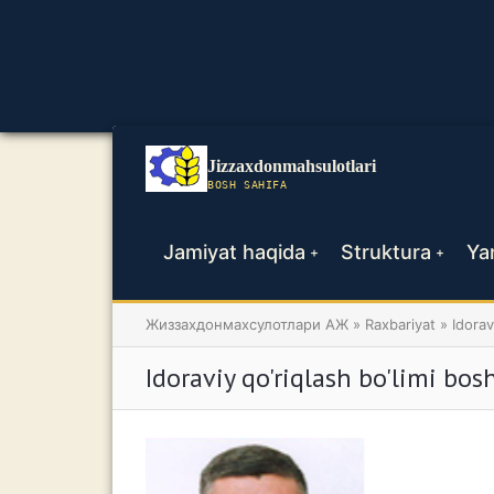
Jizzaxdonmahsulotlari
BOSH SAHIFA
Jamiyat haqida
Struktura
Yan
+
+
Жиззахдонмахсулотлари АЖ
»
Raxbariyat
» Idorav
Idoraviy qo'riqlash bo'limi bos