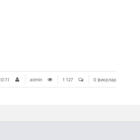
10:11
admin
1 127
0 фикрлар